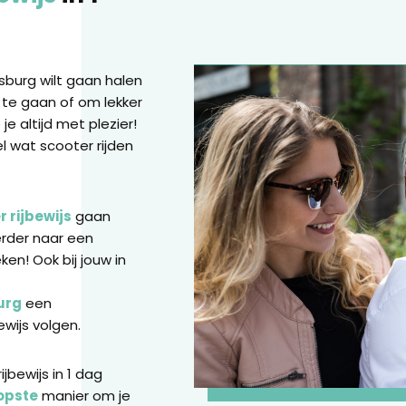
jnsburg wilt gaan halen
 te gaan of om lekker
je altijd met plezier!
el wat scooter rijden
 rijbewijs
gaan
erder naar een
ken! Ook bij jouw in
burg
een
ewijs volgen.
jbewijs in 1 dag
opste
manier om je