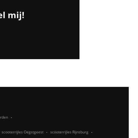
l mij!
rden
scooterrijles Oegstgeest
scooterrijles Rijnsburg