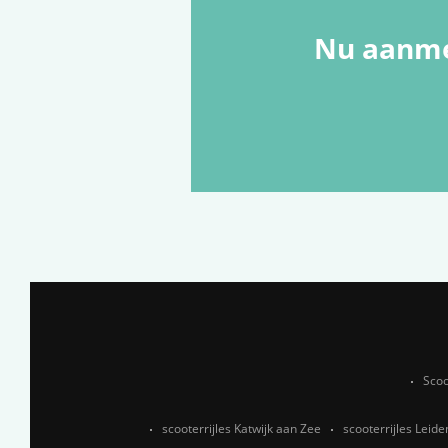
Nu aanme
Scoo
scooterrijles Katwijk aan Zee
scooterrijles Leide