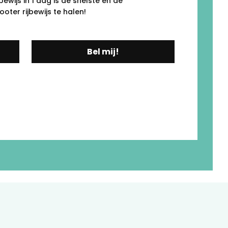
ewijs in 1 dag is de snelste én de
ter rijbewijs te halen!
Bel mij!