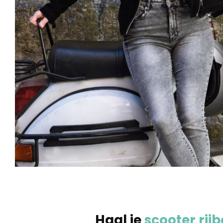
Haal je
scooter rijb