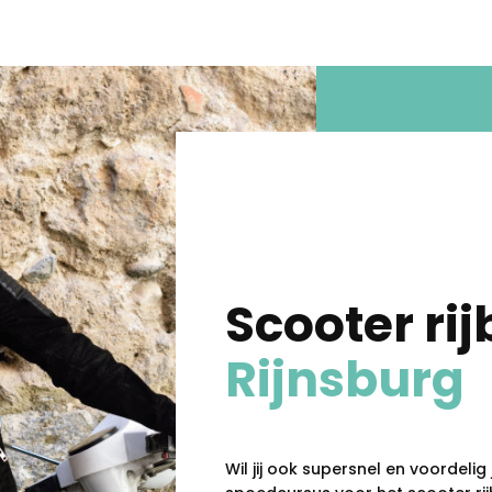
Scooter rij
Rijnsburg
Wil jij ook supersnel en voordelig