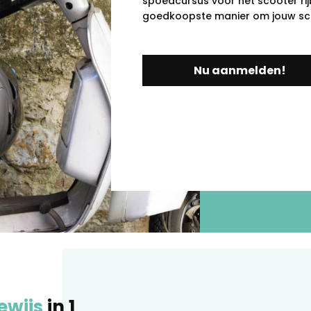
spoedcursus voor het scooter rijb
goedkoopste manier om jouw scoo
Nu aanmelden!
ewijs
in 1