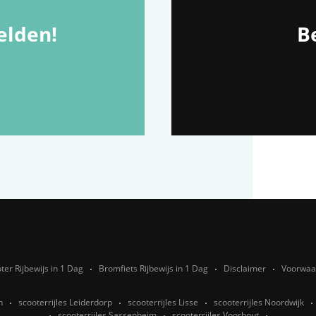
lden!
Be
ter Rijbewijs in 1 Dag
Bromfiets Rijbewijs in 1 Dag
Disclaimer
Voorwaa
n
scooterrijles Leiderdorp
scooterrijles Lisse
scooterrijles Noordwijk
scooterrijles Sassenheim
scooterrijles Voorhout